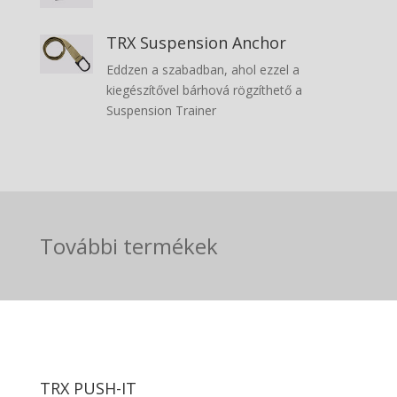
TRX Suspension Anchor
Eddzen a szabadban, ahol ezzel a
kiegészítővel bárhová rögzíthető a
Suspension Trainer
További termékek
TRX PUSH-IT