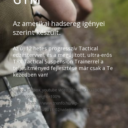
Az amerikai hadsereg igényei
szerint készült.
Az új 12 hetes progresszív Tactical
edzéstervvel, és a megújított, ultra-erős
TRX Tactical Suspension Trainerrel a
teljesítményed fejlesztése már csak a Te
kezedben van!
[video_lightbox_youtube video_id=-m8YZrG7BC8
width=100% height=100%
anchor=”https://www.trxinfo.hu/wp-
content/uploads/2018/02/videogomb.gif”]