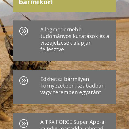
bármikor!
A legmodernebb
A
tudományos kutatások és a
viszajelzések alapján
fejlesztve
Edzhetsz bármilyen
A
környezetben, szabadban,
vagy teremben egyaránt
A TRX FORCE Super App-al
A
mindig magaddal viheted