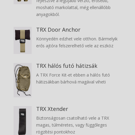
fejlesztve a legújabb verzió, erősebb,
mosható markolattal, még ellenállóbb
anyagokból.
TRX Door Anchor
Könnyedén edzhet vele otthon. Bármelyik
erős ajtóra felszerelhető vele az eszköz
TRX hálós futó hátizsák
A TRX Force Kit-et ebben a hálós futó
hátizsákban bárhová magával viheti
TRX Xtender
Biztonságosan csatolható vele a TRX
magas, túlméretes, vagy függőleges
rögzítési pontokhoz