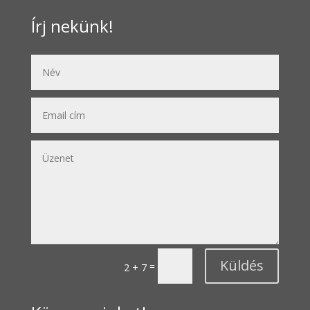
Írj nekünk!
Küldés
=
2 + 7