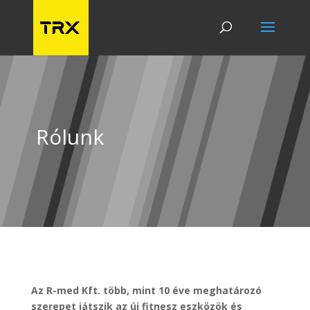
Rólunk
Az R-med Kft. több, mint 10 éve meghatározó
szerepet játszik az új fitnesz eszközök és