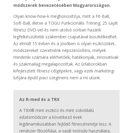
módszerek bevezetésében Magyarországon.
Olyan know-how-k meghonosítója, mint a Fit-Ball,
Soft-Ball, illetve a TOGU Funkcionális Tréning. 25 saját
fitnesz DVD-vel és nem utolsó sorban hazánk
legfelkészültebb szakember csapatával büszkélkedhet.
Az elmúlt 15 évben és a jövőben is olyan eszközöket,
módszereket szeretnénk népszerűsíteni, melyek
mindenki számára elérhetőek, hatékonyak, innovatívak
és szakmailag megalapozottak. Az űrlaborokban
kifejlesztett fitnesz-célgépekre, vagy ezek marketing-
lufijára épülő piaci szegmens nem a mi utunk.
Az R-med és a TRX
A TRX® mint eszköz és mint sokoldalú
edzésmódszer a következő évek
legdinamikusabban fejlődő fitnesztrendje lesz. A
rendszer filozófiája, a saját testsúly használata,