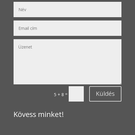
Küldés
=
5 + 8
Kövess minket!