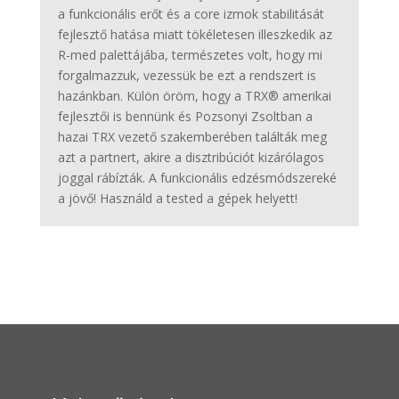
a funkcionális erőt és a core izmok stabilitását
fejlesztő hatása miatt tökéletesen illeszkedik az
R-med palettájába, természetes volt, hogy mi
forgalmazzuk, vezessük be ezt a rendszert is
hazánkban. Külön öröm, hogy a TRX® amerikai
fejlesztői is bennünk és Pozsonyi Zsoltban a
hazai TRX vezető szakemberében találták meg
azt a partnert, akire a disztribúciót kizárólagos
joggal rábízták. A funkcionális edzésmódszereké
a jövő! Használd a tested a gépek helyett!