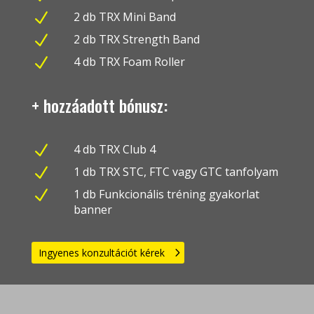
N
2 db TRX Mini Band
N
2 db TRX Strength Band
N
4 db TRX Foam Roller
+ hozzáadott bónusz:
N
4 db TRX Club 4
N
1 db TRX STC, FTC vagy GTC tanfolyam
N
1 db Funkcionális tréning gyakorlat
banner
Ingyenes konzultációt kérek