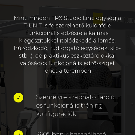
Mint minden TRX Studio Line egység a
T-UNIT is felszerelhető különféle
funkcionális edzésre alkalmas
kiegészítőkkel (tolódzkodó állomás,
húzódzkodó, rúdforgató egységek, stb-
stb…), de praktikus eszköztárolókkal
valóságos funkcionális edző-sziget
lehet a teremben
Személyre szabható tároló
N
és funkcionális tréning
konfigurációk
360°-ban kihasználható,