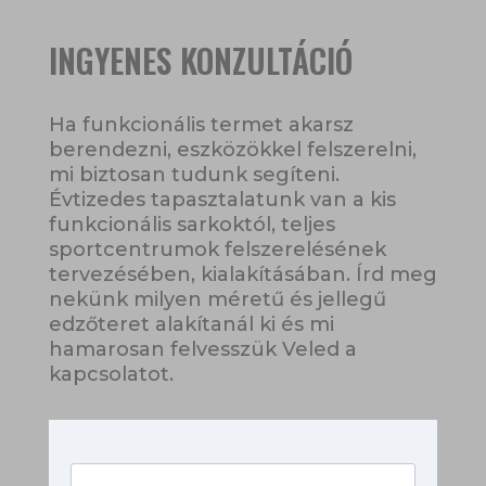
INGYENES KONZULTÁCIÓ
Ha funkcionális termet akarsz
berendezni, eszközökkel felszerelni,
mi biztosan tudunk segíteni.
Évtizedes tapasztalatunk van a kis
funkcionális sarkoktól, teljes
sportcentrumok felszerelésének
tervezésében, kialakításában. Írd meg
nekünk milyen méretű és jellegű
edzőteret alakítanál ki és mi
hamarosan felvesszük Veled a
kapcsolatot.