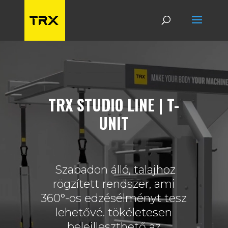
Videólejátszó
TRX STUDIO LINE | T-
UNIT
Szabadon álló, talajhoz
rögzített rendszer, ami
360°-os edzésélményt tesz
lehetővé. tökéletesen
beleilleszthető az