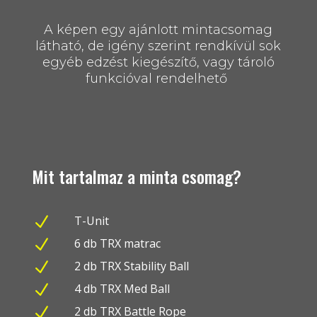
A képen egy ajánlott mintacsomag
látható, de igény szerint rendkívül sok
egyéb edzést kiegészítő, vagy tároló
funkcióval rendelhető
Mit tartalmaz a minta csomag?
N
T-Unit
N
6 db TRX matrac
N
2 db TRX Stability Ball
N
4 db TRX Med Ball
N
2 db TRX Battle Rope