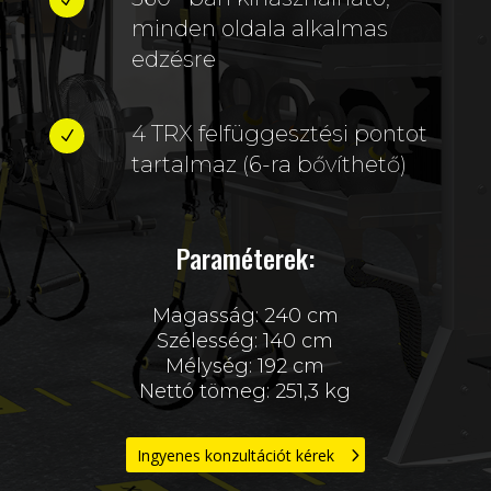
N
minden oldala alkalmas
edzésre
4 TRX felfüggesztési pontot
N
tartalmaz (6-ra bővíthető)
Paraméterek:
Magasság: 240 cm
Szélesség: 140 cm
Mélység: 192 cm
Nettó tömeg: 251,3 kg
Ingyenes konzultációt kérek