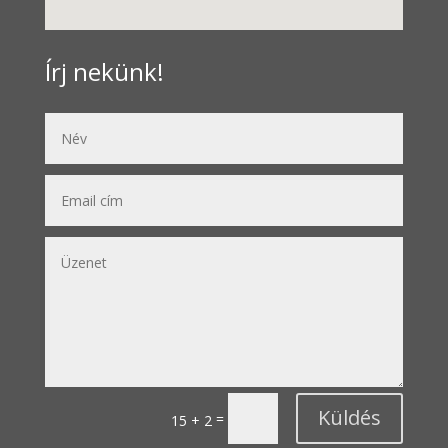
Írj nekünk!
Küldés
=
15 + 2