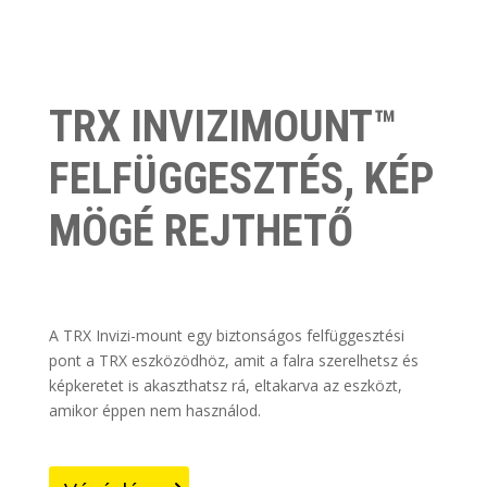
TRX INVIZIMOUNT™
FELFÜGGESZTÉS, KÉP
MÖGÉ REJTHETŐ
A TRX Invizi-mount egy biztonságos felfüggesztési
pont a TRX eszközödhöz, amit a falra szerelhetsz és
képkeretet is akaszthatsz rá, eltakarva az eszközt,
amikor éppen nem használod.