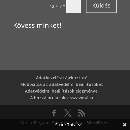
Küldés
=
12 + 7
Kövess minket!
Adatkezelési tájékoztató
Módosítsa az adatvédelmi beállításokat
Adatvédelmi beállítások előzményei
A hozzájárulások visszavonása
Dizájn:
Elegant Themes
| Motor:
WordPress
Share This