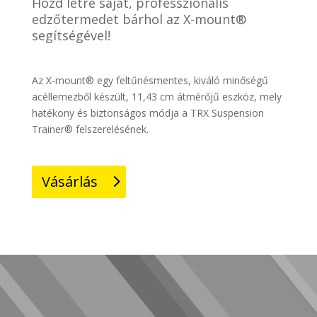
Hozd létre saját, professzionális
edzőtermedet bárhol az X-mount®
segítségével!
Az X-mount® egy feltűnésmentes, kiváló minőségű
acéllemezből készült, 11,43 cm átmérőjű eszköz, mely
hatékony és biztonságos módja a TRX Suspension
Trainer® felszerelésének.
Vásárlás