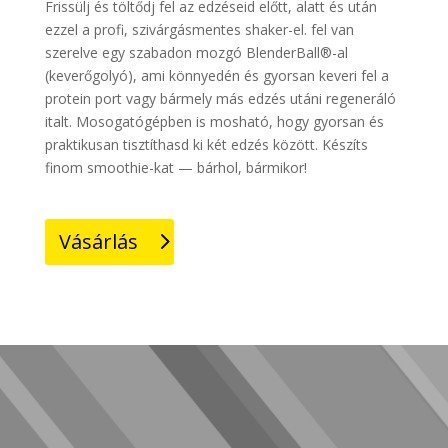
Frissülj és töltődj fel az edzéseid előtt, alatt és után
ezzel a profi, szivárgásmentes shaker-el. fel van
szerelve egy szabadon mozgó BlenderBall®-al
(keverőgolyó), ami könnyedén és gyorsan keveri fel a
protein port vagy bármely más edzés utáni regeneráló
italt. Mosogatógépben is mosható, hogy gyorsan és
praktikusan tisztíthasd ki két edzés között. Készíts
finom smoothie-kat — bárhol, bármikor!
Vásárlás