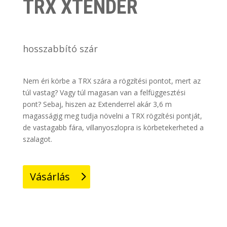
TRX XTENDER
hosszabbító szár
Nem éri körbe a TRX szára a rögzítési pontot, mert az
túl vastag? Vagy túl magasan van a felfüggesztési
pont? Sebaj, hiszen az Extenderrel akár 3,6 m
magasságig meg tudja növelni a TRX rögzítési pontját,
de vastagabb fára, villanyoszlopra is körbetekerheted a
szalagot.
Vásárlás