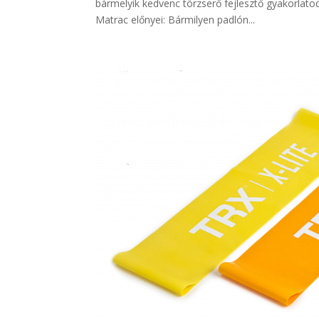
bármelyik kedvenc törzserő fejlesztő gyakorlat
Matrac előnyei: Bármilyen padlón...