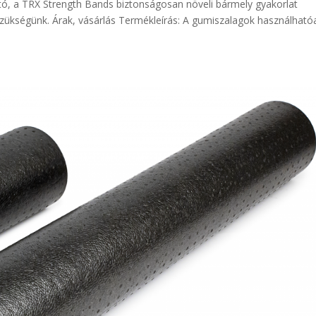
ató, a TRX Strength Bands biztonságosan növeli bármely gyakorlat
e szükségünk. Árak, vásárlás Termékleírás: A gumiszalagok használható