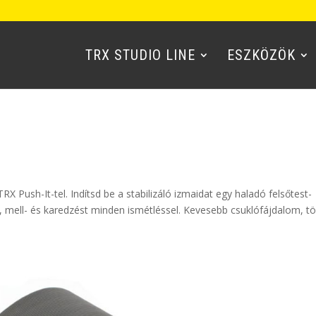
TRX STUDIO LINE
ESZKÖZÖK
 Push-It-tel. Indítsd be a stabilizáló izmaidat egy haladó felsőtest-
l-, mell- és karedzést minden ismétléssel. Kevesebb csuklófájdalom, t