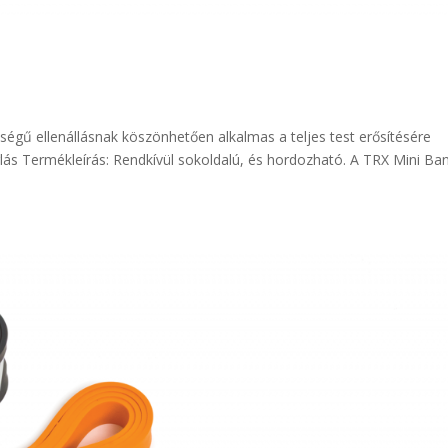
égű ellenállásnak köszönhetően alkalmas a teljes test erősítésére
lás Termékleírás: Rendkívül sokoldalú, és hordozható. A TRX Mini Ba