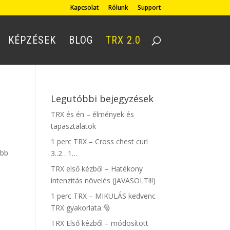
Kapcsolat
Rólunk
Support
KÉPZÉSEK
BLOG
TRX 2.0
Legutóbbi bejegyzések
TRX és én – élmények és
tapasztalatok
1 perc TRX – Cross chest curl
öbb
3..2…1…
TRX első kézből – Hatékony
intenzitás növelés (JAVASOLT!!!)
1 perc TRX – MIKULÁS kedvenc
TRX gyakorlata 🎅
TRX Első kézből – módosított