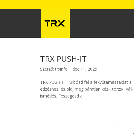
TRX PUSH-IT
Szerző:
trxinfo
|
dec 11, 2025
TRX PUSH-IT Turbózd fel a fekvőtámaszaidat a TRX
edzéshez, és oldj meg páratlan kéz-, törzs-, vál
ismétlés. Feszegesd a...