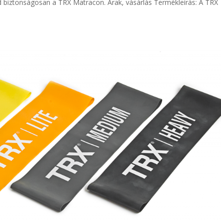
od biztonságosan a TRX Matracon. Árak, vásárlás Termékleírás: A TRX