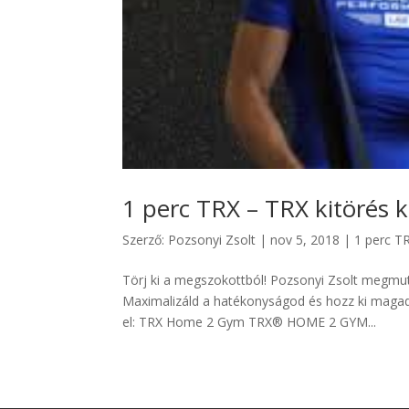
1 perc TRX – TRX kitörés 
Szerző:
Pozsonyi Zsolt
|
nov 5, 2018
|
1 perc T
Törj ki a megszokottból! Pozsonyi Zsolt megmuta
Maximalizáld a hatékonyságod és hozz ki magadb
el: TRX Home 2 Gym TRX® HOME 2 GYM...