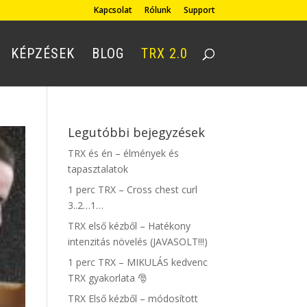
Kapcsolat
Rólunk
Support
KÉPZÉSEK
BLOG
TRX 2.0
Legutóbbi bejegyzések
TRX és én – élmények és
tapasztalatok
1 perc TRX – Cross chest curl
3..2…1…
TRX első kézből – Hatékony
intenzitás növelés (JAVASOLT!!!)
1 perc TRX – MIKULÁS kedvenc
TRX gyakorlata 🎅
TRX Első kézből – módosított