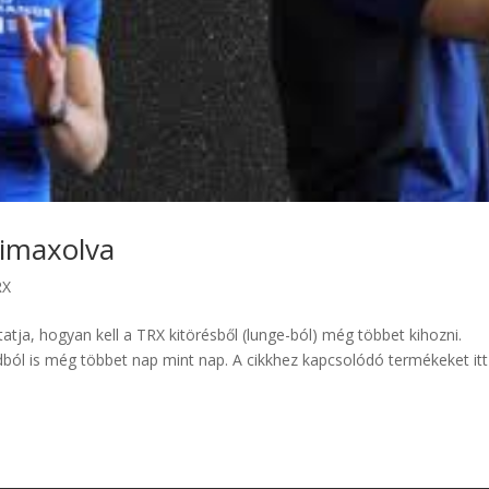
kimaxolva
RX
tja, hogyan kell a TRX kitörésből (lunge-ból) még többet kihozni.
ól is még többet nap mint nap. A cikkhez kapcsolódó termékeket itt