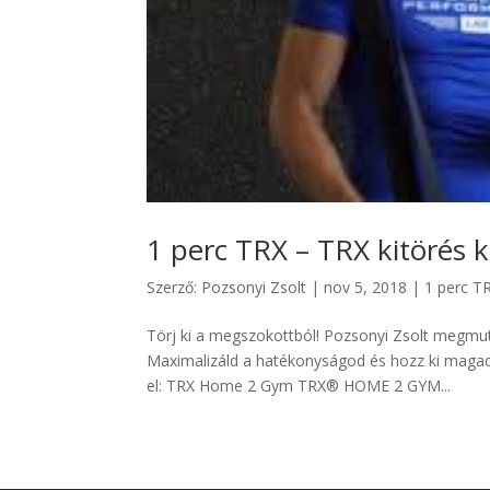
1 perc TRX – TRX kitörés 
Szerző:
Pozsonyi Zsolt
|
nov 5, 2018
|
1 perc T
Törj ki a megszokottból! Pozsonyi Zsolt megmuta
Maximalizáld a hatékonyságod és hozz ki magadb
el: TRX Home 2 Gym TRX® HOME 2 GYM...