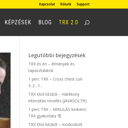
Kapcsolat
Rólunk
Support
KÉPZÉSEK
BLOG
TRX 2.0
Legutóbbi bejegyzések
TRX és én – élmények és
tapasztalatok
1 perc TRX – Cross chest curl
3..2…1…
TRX első kézből – Hatékony
intenzitás növelés (JAVASOLT!!!)
1 perc TRX – MIKULÁS kedvenc
TRX gyakorlata 🎅
TRX Első kézből – módosított