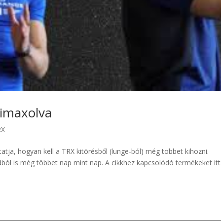
kimaxolva
RX
tja, hogyan kell a TRX kitörésből (lunge-ból) még többet kihozni.
ól is még többet nap mint nap. A cikkhez kapcsolódó termékeket itt