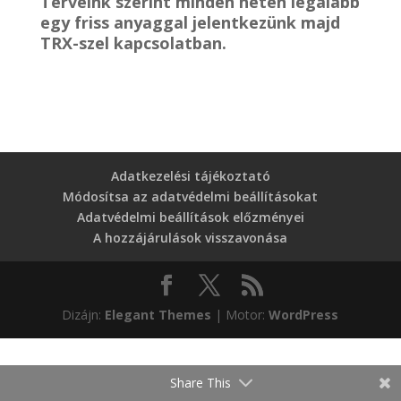
Terveink szerint minden héten legalább
egy friss anyaggal jelentkezünk majd
TRX-szel kapcsolatban.
Adatkezelési tájékoztató
Módosítsa az adatvédelmi beállításokat
Adatvédelmi beállítások előzményei
A hozzájárulások visszavonása
Dizájn:
Elegant Themes
| Motor:
WordPress
Share This