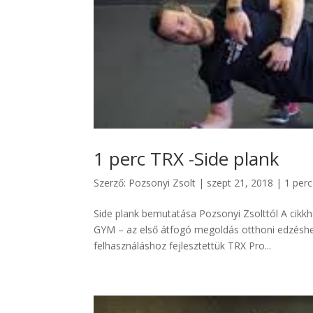
1 perc TRX -Side plank
Szerző:
Pozsonyi Zsolt
|
szept 21, 2018
|
1 per
Side plank bemutatása Pozsonyi Zsolttól A cik
GYM – az első átfogó megoldás otthoni edzéshez
felhasználáshoz fejlesztettük TRX Pro...