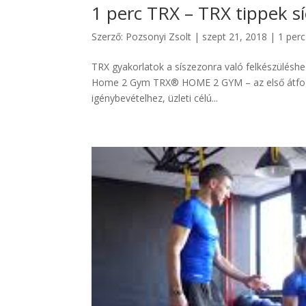
1 perc TRX – TRX tippek s
Szerző:
Pozsonyi Zsolt
|
szept 21, 2018
|
1 per
TRX gyakorlatok a síszezonra való felkészüléshe
Home 2 Gym TRX® HOME 2 GYM – az első átfogó
igénybevételhez, üzleti célú...