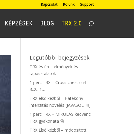
Kapcsolat
Rólunk
Support
KÉPZÉSEK
BLOG
TRX 2.0
Legutóbbi bejegyzések
TRX és én – élmények és
tapasztalatok
1 perc TRX – Cross chest curl
3..2…1…
TRX első kézből – Hatékony
intenzitás növelés (JAVASOLT!!!)
1 perc TRX – MIKULÁS kedvenc
TRX gyakorlata 🎅
TRX Első kézből – módosított