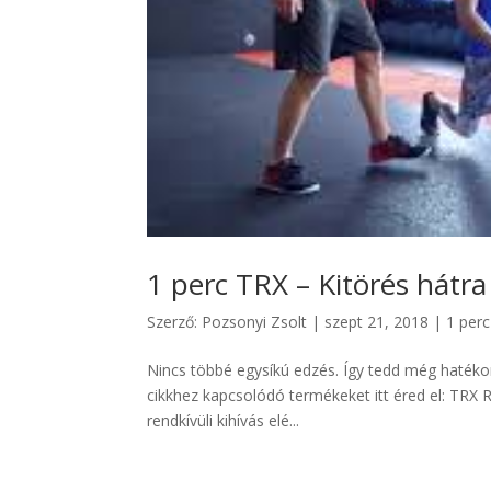
1 perc TRX – Kitörés hátra
Szerző:
Pozsonyi Zsolt
|
szept 21, 2018
|
1 per
Nincs többé egysíkú edzés. Így tedd még hatéko
cikkhez kapcsolódó termékeket itt éred el: TRX 
rendkívüli kihívás elé...