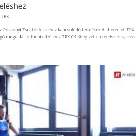
íeléshez
c TRX
z Pozsonyi Zsolttól A cikkhez kapcsolódó termékeket itt éred el: TRX
 megoldás otthoni edzéshez TRX C4 Kifejezetten rendszeres, erős