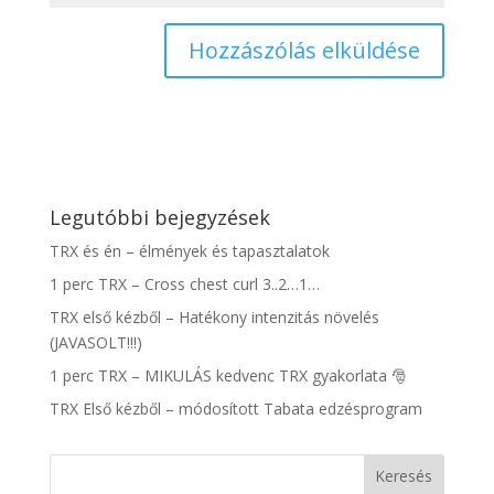
Legutóbbi bejegyzések
TRX és én – élmények és tapasztalatok
1 perc TRX – Cross chest curl 3..2…1…
TRX első kézből – Hatékony intenzitás növelés
(JAVASOLT!!!)
1 perc TRX – MIKULÁS kedvenc TRX gyakorlata 🎅
TRX Első kézből – módosított Tabata edzésprogram