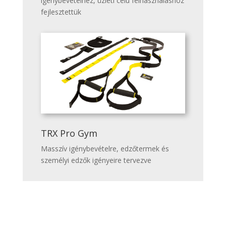
igénybevételhez, üzleti célú felhasználáshoz
fejlesztettük
TRX Pro Gym
Masszív igénybevételre, edzőtermek és
személyi edzők igényeire tervezve