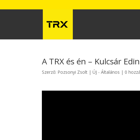
A TRX és én – Kulcsár Edi
Szerző:
Pozsonyi Zsolt
ÚJ - Általános
0 hozz