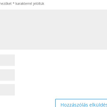
 mezőket
*
karakterrel jelöltük