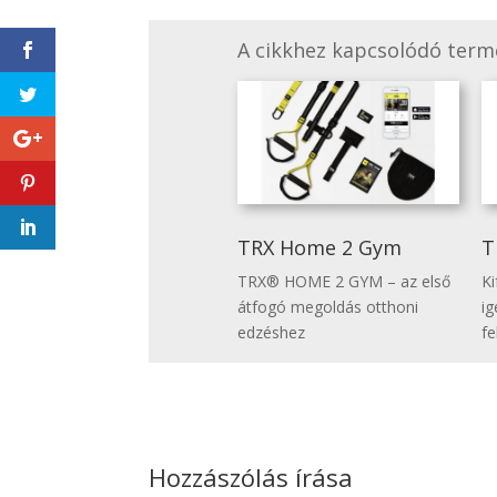
A cikkhez kapcsolódó termé
TRX Home 2 Gym
T
TRX® HOME 2 GYM – az első
Ki
átfogó megoldás otthoni
ig
edzéshez
fe
Hozzászólás írása