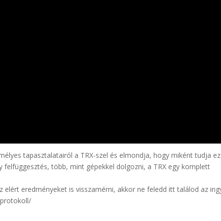
mélyes tapasztalatairól a TRX-szel és elmondja, hogy miként tudja e
y felfüggesztés, több, mint gépekkel dolgozni, a TRX egy komplett
elért eredményeket is visszamérni, akkor ne feledd itt találod az in
-protokoll/