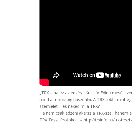
„TRX – na ez az edzés.” Kulcsár Edina mesél sze
mind a mai napig használni. A TRX több, mint eg
szemlélet – és neked mi a TRX?
Ha nem csak edzeni akarsz a TRX-szel, hanem az 
TRX Teszt Protokollt – http://trxinfo.hu/trx-teszt