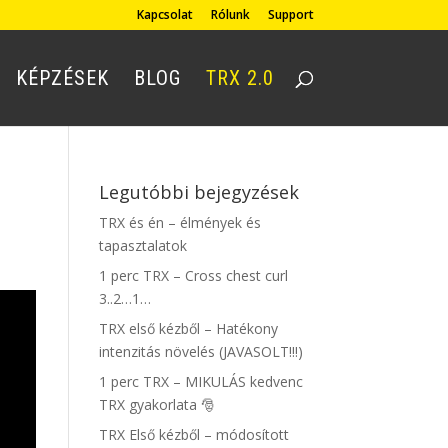
Kapcsolat
Rólunk
Support
KÉPZÉSEK
BLOG
TRX 2.0
Legutóbbi bejegyzések
TRX és én – élmények és
tapasztalatok
1 perc TRX – Cross chest curl
3..2…1…
TRX első kézből – Hatékony
intenzitás növelés (JAVASOLT!!!)
1 perc TRX – MIKULÁS kedvenc
TRX gyakorlata 🎅
TRX Első kézből – módosított