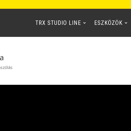
TRX STUDIO LINE
ESZKÖZÖK
na
ászólás