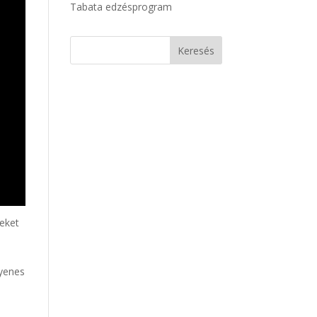
Tabata edzésprogram
zeket
gyenes