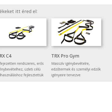
keket itt éred el:
RX C4
TRX Pro Gym
fejezetten rendszeres, erős
Masszív igénybevételre,
énybevételhez, üzleti célú
edzőtermek és személyi edzők
lhasználáshoz fejlesztettük
igényeire tervezve