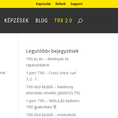
Kapcsolat
Rólunk
Support
KÉPZÉSEK
BLOG
TRX 2.0
Legutóbbi bejegyzések
TRX és én – élmények és
tapasztalatok
mmal
1 perc TRX – Cross chest curl
3..2…1…
TRX első kézből – Hatékony
intenzitás növelés (JAVASOLT!!!)
1 perc TRX – MIKULÁS kedvenc
TRX gyakorlata 🎅
TRX Első kézből – módosított