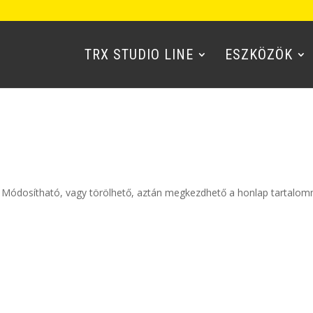
TRX STUDIO LINE
ESZKÖZÖK
. Módosítható, vagy törölhető, aztán megkezdhető a honlap tartalo