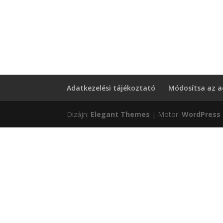
Adatkezelési tájékoztató
Módosítsa az a
Dizájn:
Elegant Themes
| Motor:
WordPress