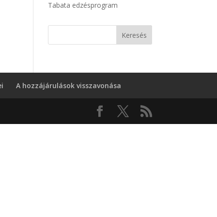
Tabata edzésprogram
i
A hozzájárulások visszavonása