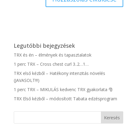
Legutóbbi bejegyzések
TRX és én – élmények és tapasztalatok
1 perc TRX – Cross chest curl 3..2…1…
TRX első kézből – Hatékony intenzitás növelés
(JAVASOLT!!!)
1 perc TRX – MIKULÁS kedvenc TRX gyakorlata 🎅
TRX Első kézből – módosított Tabata edzésprogram