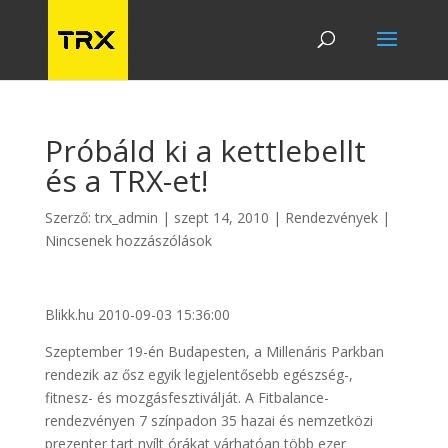
Próbáld ki a kettlebellt
és a TRX-et!
Szerző:
trx_admin
|
szept 14, 2010
|
Rendezvények
|
Nincsenek hozzászólások
Blikk.hu 2010-09-03 15:36:00
Szeptember 19-én Budapesten, a Millenáris Parkban
rendezik az ősz egyik legjelentősebb egészség-,
fitnesz- és mozgásfesztiválját. A Fitbalance-
rendezvényen 7 színpadon 35 hazai és nemzetközi
prezenter tart nyílt órákat várhatóan több ezer