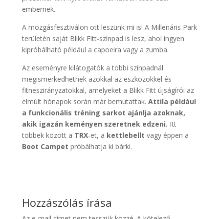
embernek.
A mozgásfesztiválon ott leszünk mi is! A Millenáris Park
területén saját Blikk Fitt-színpad is lesz, ahol ingyen
kipróbálható például a capoeira vagy a zumba.
Az eseményre kilátogatók a többi színpadnál
megismerkedhetnek azokkal az eszközökkel és
fitneszirányzatokkal, amelyeket a Blikk Fitt újságírói az
elmúlt hónapok során már bemutattak.
Attila például
a funkcionális tréning sarkot ajánlja azoknak,
akik igazán keményen szeretnek edzeni.
Itt
többek között a
TRX
-et, a
kettlebellt
vagy éppen a
Boot Campet
próbálhatja ki bárki.
Hozzászólás írása
Az e-mail címet nem tesszük közzé.
A kötelező