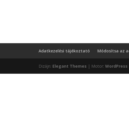
Adatkezelési tájékoztató
Módosítsa az a
Dizájn:
Elegant Themes
| Motor:
WordPress