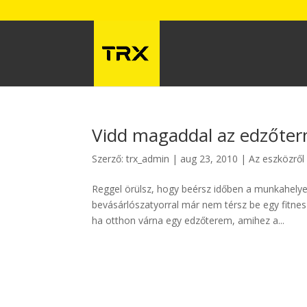
Vidd magaddal az edzőter
Szerző:
trx_admin
|
aug 23, 2010
|
Az eszközről
Reggel örülsz, hogy beérsz időben a munkahelyedr
bevásárlószatyorral már nem térsz be egy fitnes
ha otthon várna egy edzőterem, amihez a...