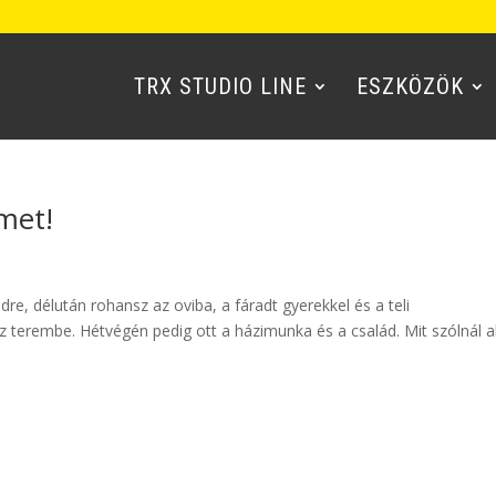
TRX STUDIO LINE
ESZKÖZÖK
met!
e, délután rohansz az oviba, a fáradt gyerekkel és a teli
z terembe. Hétvégén pedig ott a házimunka és a család. Mit szólnál 