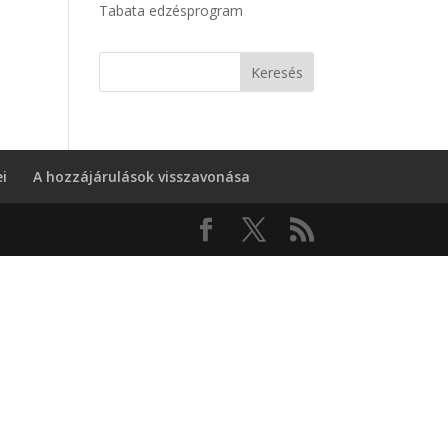
Tabata edzésprogram
i
A hozzájárulások visszavonása