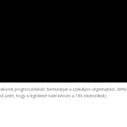
korlat progressziókkal). Bemutatjuk a szabályos végrehajtást, felhív
nöd azért, hogy a legtöbbet tudd kihozni a TRX edzésedből;)