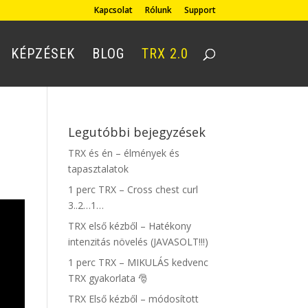
Kapcsolat
Rólunk
Support
KÉPZÉSEK
BLOG
TRX 2.0
Legutóbbi bejegyzések
TRX és én – élmények és
tapasztalatok
1 perc TRX – Cross chest curl
3..2…1…
TRX első kézből – Hatékony
intenzitás növelés (JAVASOLT!!!)
1 perc TRX – MIKULÁS kedvenc
TRX gyakorlata 🎅
TRX Első kézből – módosított