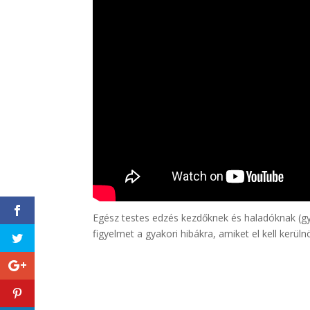
Egész testes edzés kezdőknek és haladóknak (gya
figyelmet a gyakori hibákra, amiket el kell kerül