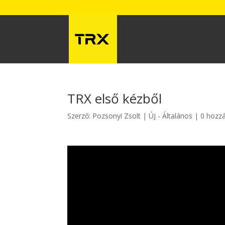
TRX első kézből
Szerző:
Pozsonyi Zsolt
ÚJ - Általános
0 hozz