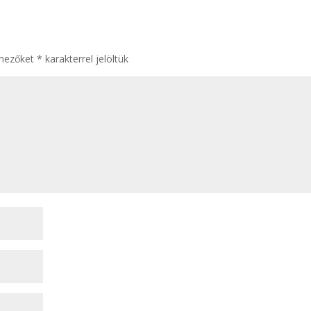
 mezőket
*
karakterrel jelöltük