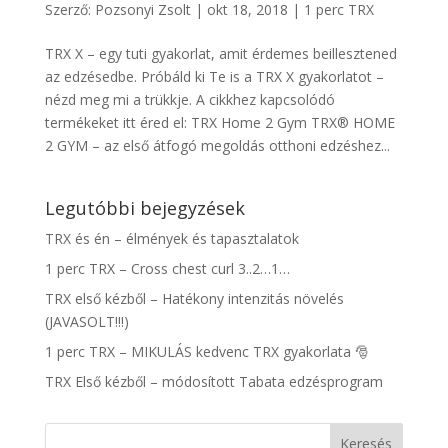
Szerző:
Pozsonyi Zsolt
|
okt 18, 2018
|
1 perc TRX
TRX X – egy tuti gyakorlat, amit érdemes beillesztened
az edzésedbe. Próbáld ki Te is a TRX X gyakorlatot –
nézd meg mi a trükkje. A cikkhez kapcsolódó
termékeket itt éred el: TRX Home 2 Gym TRX® HOME
2 GYM – az első átfogó megoldás otthoni edzéshez...
Legutóbbi bejegyzések
TRX és én – élmények és tapasztalatok
1 perc TRX – Cross chest curl 3..2…1…
TRX első kézből – Hatékony intenzitás növelés
(JAVASOLT!!!)
1 perc TRX – MIKULÁS kedvenc TRX gyakorlata 🎅
TRX Első kézből – módosított Tabata edzésprogram