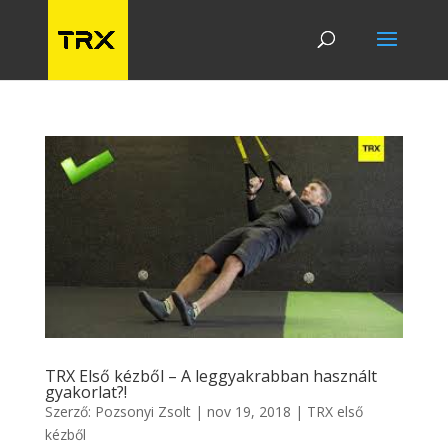
TRX Első kézből – A leggyakrabban használt
gyakorlat?!
Szerző:
Pozsonyi Zsolt
|
nov 19, 2018
|
TRX első
kézből