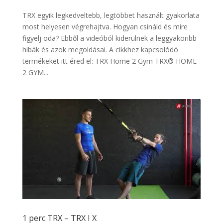
TRX egyik legkedveltebb, legtöbbet használt gyakorlata
most helyesen végrehajtva. Hogyan csináld és mire
figyelj oda? Ebből a videóból kiderülnek a leggyakoribb
hibák és azok megoldásai. A cikkhez kapcsolódó
termékeket itt éred el: TRX Home 2 Gym TRX® HOME
2 GYM...
1 perc TRX – TRX I X