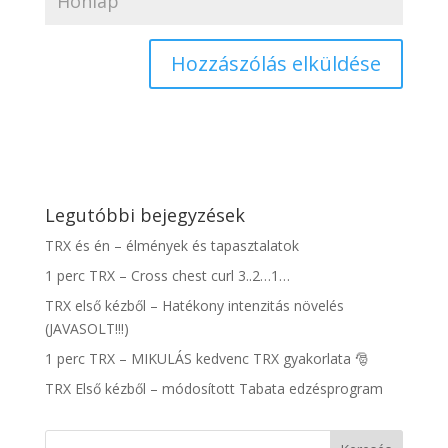
Legutóbbi bejegyzések
TRX és én – élmények és tapasztalatok
1 perc TRX – Cross chest curl 3..2…1…
TRX első kézből – Hatékony intenzitás növelés
(JAVASOLT!!!)
1 perc TRX – MIKULÁS kedvenc TRX gyakorlata 🎅
TRX Első kézből – módosított Tabata edzésprogram