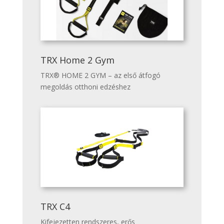
TRX Home 2 Gym
TRX® HOME 2 GYM – az első átfogó
megoldás otthoni edzéshez
TRX C4
Kifejezetten rendszeres, erős