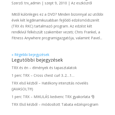
Szerző:
trx_admin
|
szept 9, 2010
|
Az eszközről
Mitől különleges ez a DVD? Minden bizonnyal az utóbbi
évek két legdinamikusabban fejlődő edzésmódszerét
(TRX és RKC) tartalmazó program. Az edzést két
rendkívül felkészült szakember vezeti; Chris Frankel, a
Fitness Anywhere programigazgatója, valamint Pavel...
« Régebbi bejegyzések
Legutóbbi bejegyzések
TRX és én – élmények és tapasztalatok
1 perc TRX – Cross chest curl 3..2…1…
TRX első kézből – Hatékony intenzitás növelés
(JAVASOLT!!!)
1 perc TRX – MIKULÁS kedvenc TRX gyakorlata 🎅
TRX Első kézből – módosított Tabata edzésprogram