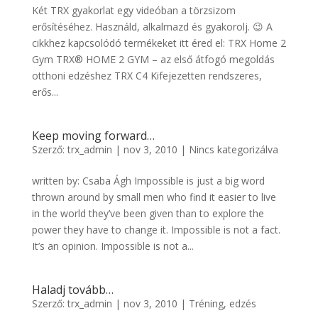
Két TRX gyakorlat egy videóban a törzsizom
erősítéséhez. Használd, alkalmazd és gyakorolj. 😉 A
cikkhez kapcsolódó termékeket itt éred el: TRX Home 2
Gym TRX® HOME 2 GYM – az első átfogó megoldás
otthoni edzéshez TRX C4 Kifejezetten rendszeres,
erős...
Keep moving forward…
Szerző:
trx_admin
|
nov 3, 2010
|
Nincs kategorizálva
written by: Csaba Ágh Impossible is just a big word
thrown around by small men who find it easier to live
in the world they’ve been given than to explore the
power they have to change it. Impossible is not a fact.
It’s an opinion. Impossible is not a...
Haladj tovább…
Szerző:
trx_admin
|
nov 3, 2010
|
Tréning, edzés