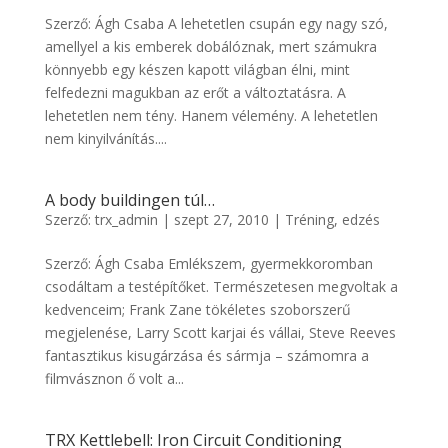
Szerző: Ágh Csaba A lehetetlen csupán egy nagy szó,
amellyel a kis emberek dobálóznak, mert számukra
könnyebb egy készen kapott világban élni, mint
felfedezni magukban az erőt a változtatásra. A
lehetetlen nem tény. Hanem vélemény. A lehetetlen
nem kinyilvánítás....
A body buildingen túl…
Szerző:
trx_admin
|
szept 27, 2010
|
Tréning, edzés
Szerző: Ágh Csaba Emlékszem, gyermekkoromban
csodáltam a testépítőket. Természetesen megvoltak a
kedvenceim; Frank Zane tökéletes szoborszerű
megjelenése, Larry Scott karjai és vállai, Steve Reeves
fantasztikus kisugárzása és sármja – számomra a
filmvásznon ő volt a...
TRX Kettlebell: Iron Circuit Conditioning